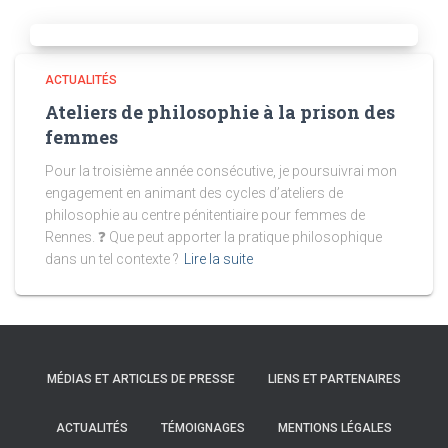
ACTUALITÉS
Ateliers de philosophie à la prison des
femmes
Pour la troisième année consécutive, je poursuivrai mon
engagement en animant des cycles d’ateliers de
philosophie au centre pénitentiaire pour femmes de
Rennes. ❓ Que peut apporter la pratique philosophique
dans un tel contexte ?
Lire la suite
MÉDIAS ET ARTICLES DE PRESSE
LIENS ET PARTENAIRES
ACTUALITÉS
TÉMOIGNAGES
MENTIONS LÉGALES