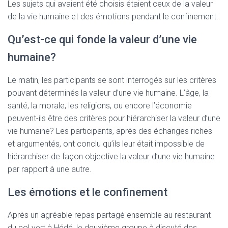
T
Les sujets qui avaient été choisis étaient ceux de la valeur
I
de la vie humaine et des émotions pendant le confinement.
O
N
Qu’est-ce qui fonde la valeur d’une vie
humaine?
Le matin, les participants se sont interrogés sur les critères
pouvant déterminés la valeur d’une vie humaine. L’âge, la
santé, la morale, les religions, ou encore l’économie
peuvent-ils être des critères pour hiérarchiser la valeur d’une
vie humaine? Les participants, après des échanges riches
et argumentés, ont conclu qu’ils leur était impossible de
hiérarchiser de façon objective la valeur d’une vie humaine
par rapport à une autre.
Les émotions et le confinement
Après un agréable repas partagé ensemble au restaurant
du col vert à Hédé, le deuxième groupe à discuté des