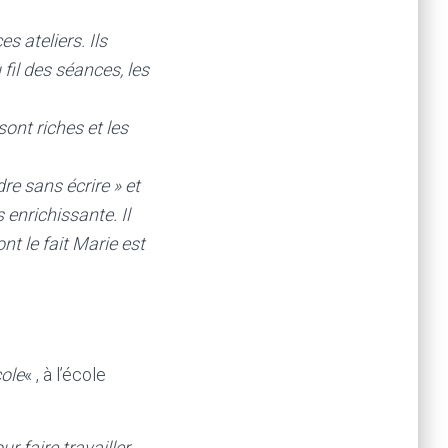
s ateliers. Ils
 fil des séances, les
ont riches et les
dre sans écrire » et
 enrichissante. Il
nt le fait Marie est
.
cole
« , à l’école
r faire travailler