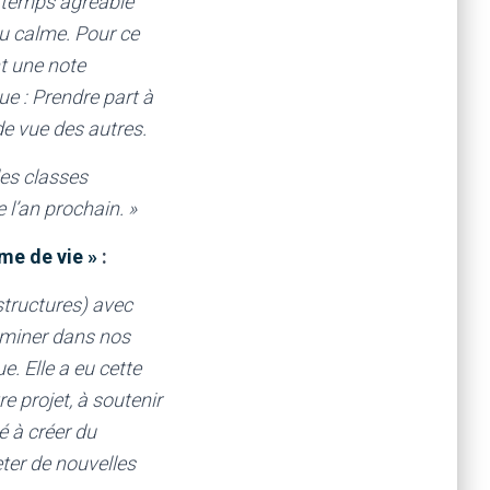
n temps agréable
au calme. Pour ce
nt une note
ue : Prendre part à
de vue des autres.
les classes
 l’an prochain. »
me de vie »
:
structures) avec
eminer dans nos
e. Elle a eu cette
e projet, à soutenir
é à créer du
ter de nouvelles