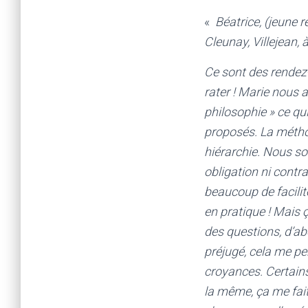
«
Béatrice, (jeune r
Cleunay, Villejean,
Ce sont des rendez
rater ! Marie nous a
philosophie » ce qui
proposés. La métho
hiérarchie. Nous so
obligation ni contr
beaucoup de facilité
en pratique ! Mais 
des questions, d’ab
préjugé, cela me pe
croyances. Certain
la même, ça me fait 