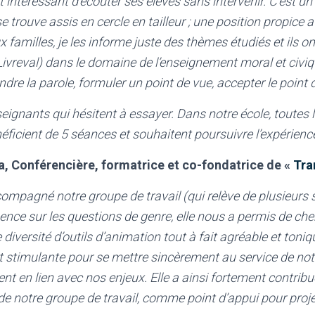
t intéressant d’écouter ses élèves sans intervenir. C’est u
e trouve assis en cercle en tailleur ; une position propice 
x familles, je les informe juste des thèmes étudiés et ils o
Livreval) dans le domaine de l’enseignement moral et civiq
ndre la parole, formuler un point de vue, accepter le point 
eignants qui hésitent à essayer. Dans notre école, toutes 
éficient de 5 séances et souhaitent poursuivre l’expérience
 Conférencière, formatrice et co-fondatrice de «
Tra
ompagné notre groupe de travail (qui relève de plusieurs 
ence sur les questions de genre, elle nous a permis de ch
 diversité d’outils d’animation tout à fait agréable et toniqu
et stimulante pour se mettre sincèrement au service de notr
t en lien avec nos enjeux. Elle a ainsi fortement contribu
e notre groupe de travail, comme point d’appui pour proje