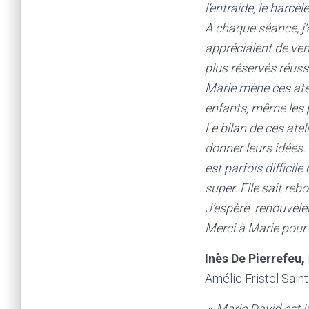
l’entraide, le harcèl
A chaque séance, j’
appréciaient de veni
plus réservés réussi
Marie mène ces atel
enfants, même les p
Le bilan de ces atel
donner leurs idées. 
est parfois diffici
super. Elle sait reb
J’espère renouveler
Merci à Marie pour 
Inès De Pierrefeu,
Amélie Fristel Sain
»
Marie David est i