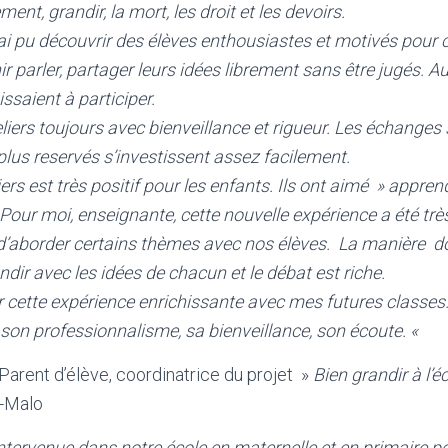
ement, grandir, la mort, les droit et les devoirs.
ai pu découvrir des élèves enthousiastes et motivés pour ce
r parler, partager leurs idées librement sans être jugés. Au
ssaient à participer.
iers toujours avec bienveillance et rigueur. Les échanges s
lus reservés s’investissent assez facilement.
iers est très positif pour les enfants. Ils ont aimé » appren
Pour moi, enseignante, cette nouvelle expérience a été très
le d’aborder certains thèmes avec nos élèves. La manière do
ondir avec les idées de chacun et le débat est riche.
 cette expérience enrichissante avec mes futures classes
son professionnalisme, sa bienveillance, son écoute. «
Parent d’élève, coordinatrice du projet »
Bien grandir à l’é
t-Malo
ntervenue dans notre école en maternelle et en primaire pou