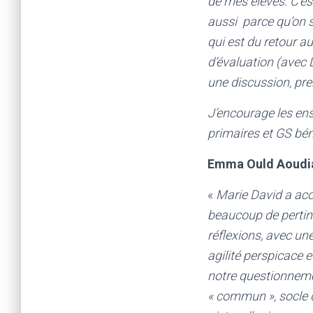
de mes élèves. C’es
aussi parce qu’on s
qui est du retour au
d’évaluation (avec 
une discussion, pre
J’encourage les ens
primaires et GS bén
Emma Ould Aoudia,
«
Marie David a acc
beaucoup de pertin
réflexions, avec une
agilité perspicace 
notre questionnemen
« commun », socle d