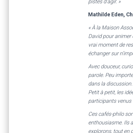
pistes d’agir. »
Mathilde Eden, Ch
« À la Maison Assoc
David pour animer d
vrai moment de resp
échanger sur n’imp
Avec douceur, curios
parole. Peu importe
dans la discussion.
Petit à petit, les id
participants venus 
Ces cafés-philo so
enthousiasme. Ils 
explorons, tout en 