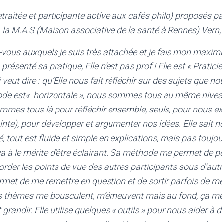
etraitée et participante active aux cafés philo) proposés pa
 à la M.A.S (Maison associative de la santé à Rennes) Vern
-vous auxquels je suis très attachée et je fais mon maxi
 présenté sa pratique, Elle n’est pas prof ! Elle est « Pratic
 veut dire : qu’Elle nous fait réfléchir sur des sujets que n
de est« horizontale », nous sommes tous au même nivea
mmes tous là pour réfléchir ensemble, seuls, pour nous e
ainte), pour développer et argumenter nos idées. Elle sait 
, tout est fluide et simple en explications, mais pas toujou
ça à le mérite d’être éclairant. Sa méthode me permet de p
order les points de vue des autres participants sous d’aut
rmet de me remettre en question et de sortir parfois de m
s thèmes me bousculent, m’émeuvent mais au fond, ça me f
grandir. Elle utilise quelques « outils » pour nous aider à 