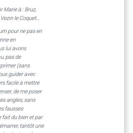
r Marie à : Bruz,
, Vezin le Coquet…
mum pour ne pas en
ienne en
ous lui avons
u, pas de
xprimer (sans
nous guider avec
rs facile à mettre
enser, de me poser
res angles, sans
es fausses
ait du bien et par
démarrer, tantôt une