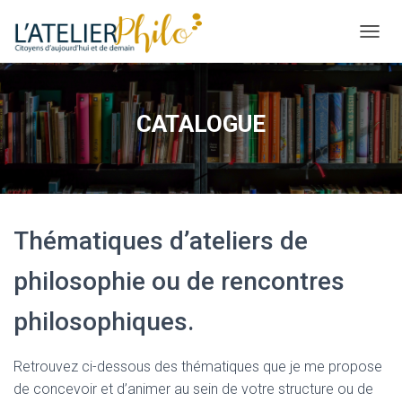
O
U
V
R
I
CATALOGUE
R
/
F
E
R
M
E
Thématiques d’ateliers de
R
L
philosophie ou de rencontres
A
N
philosophiques.
A
V
I
Retrouvez ci-dessous des thématiques que je me propose
G
A
de concevoir et d’animer au sein de votre structure ou de