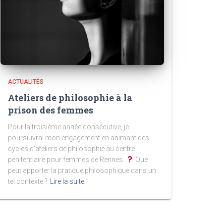
ACTUALITÉS
Ateliers de philosophie à la
prison des femmes
Pour la troisième année consécutive, je
poursuivrai mon engagement en animant des
cycles d’ateliers de philosophie au centre
pénitentiaire pour femmes de Rennes.
Que
peut apporter la pratique philosophique dans un
tel contexte ?
Lire la suite