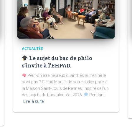
ACTUALITÉS
Le sujet du bac de philo
s’invite à l’EHPAD.
Peut-on être heureux quand les autres ne le
sont pas ? C’était le sujet de notre atelier philo à
la Maison Saint-Louis de Rennes, inspiré de l’un
des sujets du baccalauréat 2026.
Pendant
Lire la suite