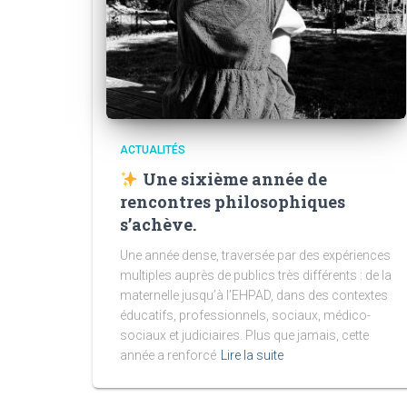
ACTUALITÉS
Une sixième année de
rencontres philosophiques
s’achève.
Une année dense, traversée par des expériences
multiples auprès de publics très différents : de la
maternelle jusqu’à l’EHPAD, dans des contextes
éducatifs, professionnels, sociaux, médico-
sociaux et judiciaires. Plus que jamais, cette
année a renforcé
Lire la suite