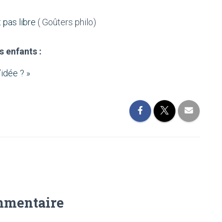
 pas libre
( Goûters philo)
s enfants :
’idée ? »
mmentaire