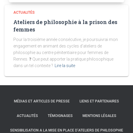
ACTUALITÉS
Ateliers de philosophie à la prison des
femmes
Pour la troisième année consécutive, je poursuivrai mon
engagement en animant des cycles d’ateliers de
philosophie au centre pénitentiaire pour femmes de
Rennes. ❓ Que peut apporter la pratique philosophique
dans un tel contexte ?
Lire la suite
MÉDIAS ET ARTICLES DE PRESSE
LIENS ET PARTENAIRES
ACTUALITÉS
TÉMOIGNAGES
MENTIONS LÉGALES
SENSIBILISATION A LA MISE EN PLACE D’ATELIERS DE PHILOSOPHIE