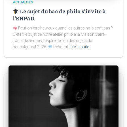
ACTUALITÉS
Le sujet du bac de philo s’invite à
l’EHPAD.
Peut-on être heureux quand les autres ne le sont pas ?
C’était le sujet de notre atelier philo à la Maison Saint-
Louis de Rennes, inspiré de l’un des sujets du
baccalauréat 2026.
Pendant
Lire la suite