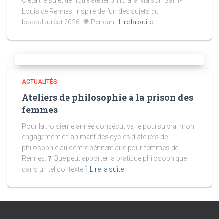
C’était le sujet de notre atelier philo à la Maison Saint-
Louis de Rennes, inspiré de l’un des sujets du
baccalauréat 2026. 💬 Pendant
Lire la suite
ACTUALITÉS
Ateliers de philosophie à la prison des
femmes
Pour la troisième année consécutive, je poursuivrai mon
engagement en animant des cycles d’ateliers de
philosophie au centre pénitentiaire pour femmes de
Rennes. ❓ Que peut apporter la pratique philosophique
dans un tel contexte ?
Lire la suite