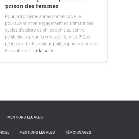
prison des femmes
Pour la troisième année consécutive, je
poursuivrai mon engagement en animant des
cycles d’ateliers de philosophie au centre
pénitentiaire pour femmes de Rennes. ❓ Que
peut apporter la pratique philosophique dans un
tel contexte ?
Lire la suite
MENTIONS LÉGALES
NCIEL
MENTIONS LÉGALES
TÉMOIGNAGES