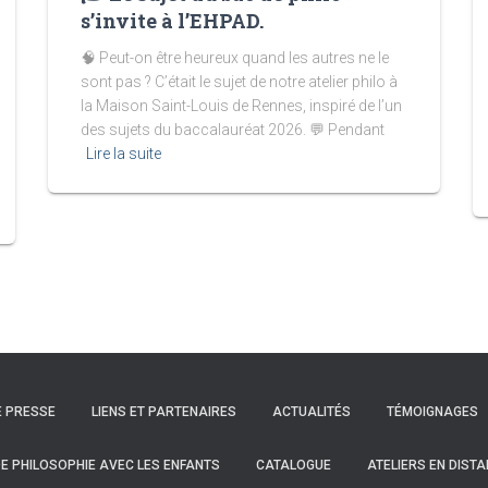
s’invite à l’EHPAD.
🧠 Peut-on être heureux quand les autres ne le
sont pas ? C’était le sujet de notre atelier philo à
la Maison Saint-Louis de Rennes, inspiré de l’un
des sujets du baccalauréat 2026. 💬 Pendant
Lire la suite
E PRESSE
LIENS ET PARTENAIRES
ACTUALITÉS
TÉMOIGNAGES
 DE PHILOSOPHIE AVEC LES ENFANTS
CATALOGUE
ATELIERS EN DISTA