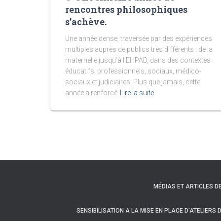
rencontres philosophiques
s’achève.
Une année dense, traversée par des expériences
multiples auprès de publics très différents : de la
maternelle jusqu’à l’EHPAD, dans des contextes
éducatifs, professionnels, sociaux, médico-
sociaux et judiciaires. Plus que jamais, cette
année a renforcé
Lire la suite
MÉDIAS ET ARTICLES D
SENSIBILISATION A LA MISE EN PLACE D’ATELIERS