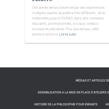
Une année dense, traversée par des expériences
multiples auprès de publics très différents : de la
maternelle jusqu’à l’EHPAD, dans des contextes
éducatifs, professionnels, sociaux, médico-
sociaux et judiciaires. Plus que jamais, cette
année a renforcé
Lire la suite
MÉDIAS ET ARTICLES D
SENSIBILISATION A LA MISE EN PLACE D’ATELIERS
HISTOIRE DE LA PHILOSOPHIE POUR ENFANTS
HI