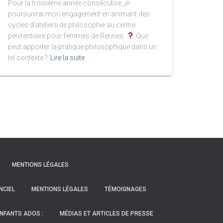
Pour la troisième année consécutive, je
poursuivrai mon engagement en animant des
cycles d’ateliers de philosophie au centre
pénitentiaire pour femmes de Rennes.
Que
peut apporter la pratique philosophique dans un
tel contexte ?
Lire la suite
MENTIONS LÉGALES
NCIEL
MENTIONS LÉGALES
TÉMOIGNAGES
NFANTS ADOS :
MÉDIAS ET ARTICLES DE PRESSE