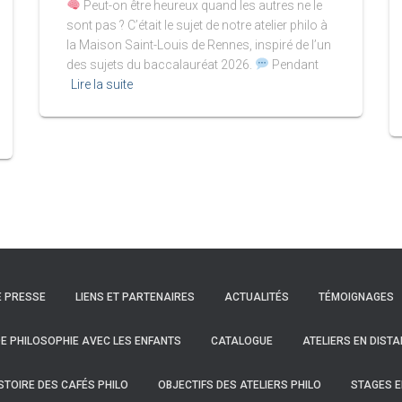
Peut-on être heureux quand les autres ne le
sont pas ? C’était le sujet de notre atelier philo à
la Maison Saint-Louis de Rennes, inspiré de l’un
des sujets du baccalauréat 2026.
Pendant
Lire la suite
E PRESSE
LIENS ET PARTENAIRES
ACTUALITÉS
TÉMOIGNAGES
 DE PHILOSOPHIE AVEC LES ENFANTS
CATALOGUE
ATELIERS EN DISTA
STOIRE DES CAFÉS PHILO
OBJECTIFS DES ATELIERS PHILO
STAGES E