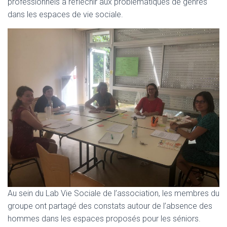
T
professionnels à réfléchir aux problématiques de genres
I
dans les espaces de vie sociale.
O
N
Au sein du Lab Vie Sociale de l’association, les membres du
groupe ont partagé des constats autour de l’absence des
hommes dans les espaces proposés pour les séniors.