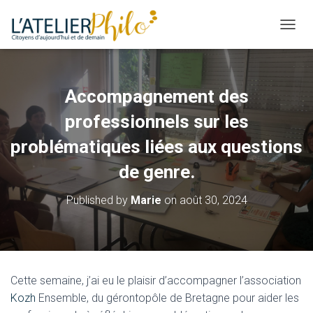
O
U
V
R
I
Accompagnement des
R
/
professionnels sur les
F
E
problématiques liées aux questions
R
de genre.
M
E
R
Published by
Marie
on
août 30, 2024
L
A
N
A
V
I
Cette semaine, j’ai eu le plaisir d’accompagner l’association
G
Kozh
Ensemble, du gérontopôle de Bretagne pour aider les
A