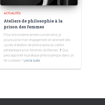
ACTUALITÉS
Ateliers de philosophie à la
prison des femmes
Pour la troisième année consécutive, je
poursuivrai mon engagement en animant des
cycles d’ateliers de philosophie au centre
pénitentiaire pour femmes de Rennes. ❓ Que
peut apporter la pratique philosophique dans un
tel contexte ?
Lire la suite