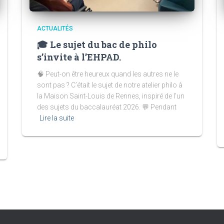
ACTUALITÉS
🎓 Le sujet du bac de philo
s’invite à l’EHPAD.
🧠 Peut-on être heureux quand les autres ne le
sont pas ? C’était le sujet de notre atelier philo à
la Maison Saint-Louis de Rennes, inspiré de l’un
des sujets du baccalauréat 2026. 💬 Pendant
Lire la suite