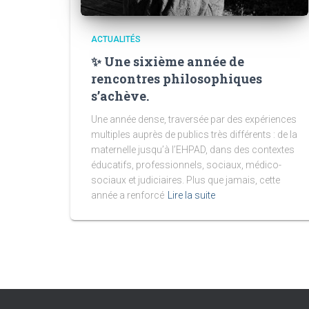
ACTUALITÉS
✨ Une sixième année de
rencontres philosophiques
s’achève.
Une année dense, traversée par des expériences
multiples auprès de publics très différents : de la
maternelle jusqu’à l’EHPAD, dans des contextes
éducatifs, professionnels, sociaux, médico-
sociaux et judiciaires. Plus que jamais, cette
année a renforcé
Lire la suite